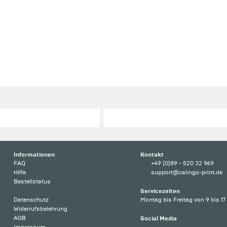
Informationen
Kontakt
FAQ
+49 (0)89 - 520 32 969
Hilfe
support@calingo-print.de
Bestellstatus
Servicezeiten
Datenschutz
Montag bis Freitag von 9 bis 17
Widerrufsbelehrung
AGB
Social Media