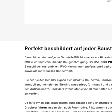
Perfekt beschildert auf jeder Baust
Bauschilder sind auf jeder Baustelle Pflicht – sei es als Hinweis
CALINGO-PR
offizieller Nachweis über die Baugenehmigung. Bei
Bauschilder aus stabilem PVC-Hartschaum professionell bedruc
sowie als individuelles Sondermaß.
Die bedruckten Schilder eignen sich ideal für Bauherren, Handwer
Immobilienunternehmen. Sie sind wasserfest, formstabil und dabe
den Außeneinsatz. Dank der Materialstärke von 10 mm halten si
zu werden.
Ob mit Firmenlogo, Baugenehmigungsdaten oder Sicherheitsgraf
Druckverfahren
lassen sich auch Fotomotive, Piktogramme oder