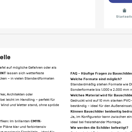
Startseit
elle
tafel auf mögliche Gefahren oder als
INT
FAQ – Häufige Fragen zu Bauschilde
lassen sich wetterfeste
ken – in vielen Standardformaten
Welche Formate sind möglich?
Standardmäßig stehen Formate wie DIN
Sonderformate bis 1.000 x 2.000 mm re
ker, Architekten oder
Welches Material wird für Bauschild
i leicht im Handling – perfekt für
Gedruckt wird auf 10 mm starken PVC-H
e Wind und Wetter stand, ohne spröde
beständig – ideal für den Außeneinsat
Können Bauschilder beidseitig bedr
Ja, im Konfigurator kann zwischen ein
CMYK-
iken: Im brillanten
ideal bei freistehender Montage.
 Pläne klar und farbintensiv
Wie werden die Schilder befestigt?