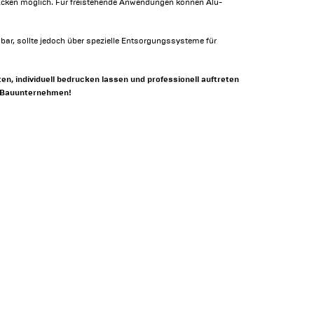
r Ecken möglich. Für freistehende Anwendungen können Alu-
ar, sollte jedoch über spezielle Entsorgungssysteme für
en, individuell bedrucken lassen und professionell auftreten
 & Bauunternehmen!