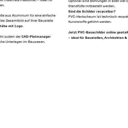
 maximale Flexibilität – ideal für
Optional sind Bohrungen in allen vie
en.
Standfüße mitbestellt werden.
Sind die Schilder recycelbar?
ße aus Aluminium für eine einfache
PVC-Hartschaum ist technisch recycelb
les Gesamtbild auf Ihrer Baustelle
Kunststoffe geführt werden.
täbe mit Logo
.
Jetzt PVC-Bauschilder online gestalt
CAD-Plotmanager
eht zudem der
– ideal für Baustellen, Architekten
ische Unterlagen im Bauwesen.