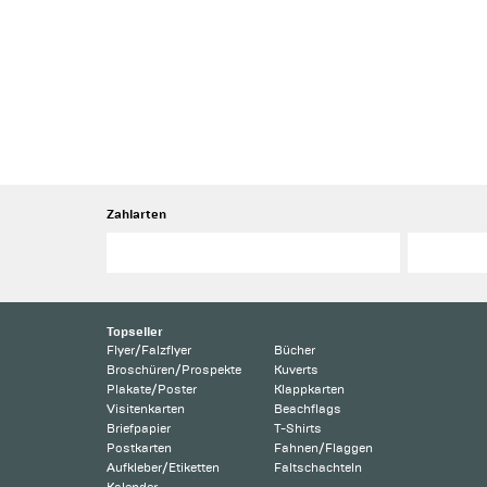
Zahlarten
Topseller
Flyer/Falzflyer
Bücher
Broschüren/Prospekte
Kuverts
Plakate/Poster
Klappkarten
Visitenkarten
Beachflags
Briefpapier
T-Shirts
Postkarten
Fahnen/Flaggen
Aufkleber/Etiketten
Faltschachteln