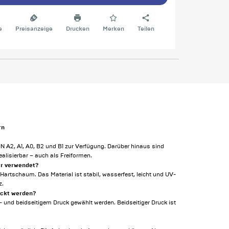
e
Preisanzeige
Drucken
Merken
Teilen
rn
 A2, A1, A0, B2 und B1 zur Verfügung. Darüber hinaus sind
alisierbar – auch als Freiformen.
er verwendet?
artschaum. Das Material ist stabil, wasserfest, leicht und UV-
z.
uckt werden?
- und beidseitigem Druck gewählt werden. Beidseitiger Druck ist