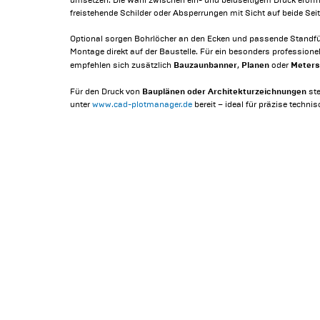
umsetzen. Die Wahl zwischen ein- und beidseitigem Druck eröffnet
freistehende Schilder oder Absperrungen mit Sicht auf beide Seit
Optional sorgen Bohrlöcher an den Ecken und passende Standfü
Montage direkt auf der Baustelle. Für ein besonders professionel
Bauzaunbanner
Planen
Meters
empfehlen sich zusätzlich
,
oder
Bauplänen oder Architekturzeichnungen
Für den Druck von
st
unter
www.cad-plotmanager.de
bereit – ideal für präzise techn