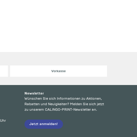
Vorkasse
Newsletter
Wünschen Sie sich Informationen zu Aktionen,
Rabatten und Neuigkeiten? Melden Sie sich jetzt
zu unserem CALINGO-PRINT-Newsletter an.
 Uhr
Jetzt anmelden!