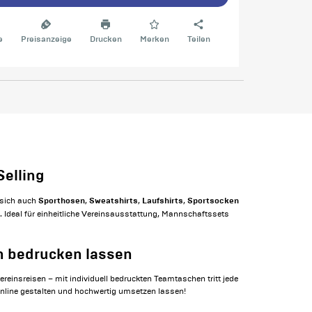
e
Preisanzeige
Drucken
Merken
Teilen
Selling
Sporthosen
Sweatshirts
Laufshirts
Sportsocken
 sich auch
,
,
,
n. Ideal für einheitliche Vereinsausstattung, Mannschaftssets
n bedrucken lassen
ereinsreisen – mit individuell bedruckten Teamtaschen tritt jede
online gestalten und hochwertig umsetzen lassen!