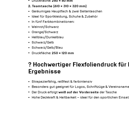
280 × 80 mm
Druckfläche:
2. Teamtasche (610 × 310 × 320 mm)
Geräumiges Hauptfach & zwei Seitentaschen
Ideal für Sportkleidung, Schuhe & Zubehör
In fünf Farbkombinationen:
Weinrot/Schwarz
Orange/Schwarz
Hellblau/Dunkelblau
Schwarz/Gelb
Schwarz/Gelb/Blau
250 × 120 mm
Druckfläche:
?️ Hochwertiger Flexfoliendruck für
Ergebnisse
Strapazierfähig, reißfest & farbintensiv
Besonders gut geeignet für Logos, Schriftzüge & Vereinsnam
weiß auf der Vorderseite
Der Druck erfolgt
der Tasche
Hohe Deckkraft & Haltbarkeit – ideal für den sportlichen Einsat