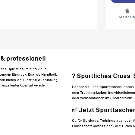
Startseit
 & professionell
des Spielfelds. Mit individuell
? Sportliches Cross-
benden Eindruck. Egal ob Handball,
en bieten viel Platz für Ausrüstung
exzellenter Qualität veredeln.
Passend zu den Sporttaschen lassen
Trainingsjacken
oder
individualisiere
l
oder Werbeaktionen im Sportbereich!
✅ Jetzt Sporttasche
Ob für Spieltage, Trainingslager oder V
Mannschaft professionell auf. Gleich 